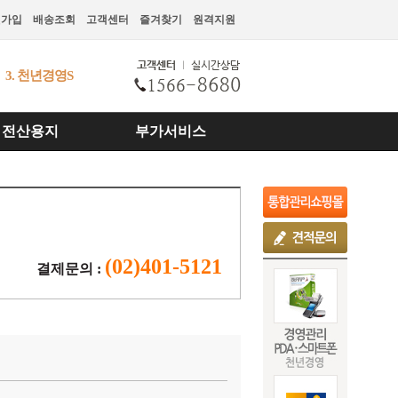
원가입
배송조회
고객센터
즐겨찾기
원격지원
3. 천년경영S
4. 천년PDA CM
5. 천년스마트발주
1. 천년경영3 CS
전산용지
부가서비스
2. 천년경영
III
(02)401-5121
결제문의 :