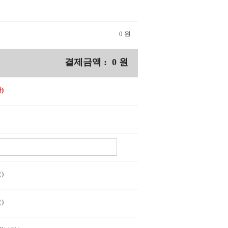
0 원
결제금액 :
0
원
)
)
)