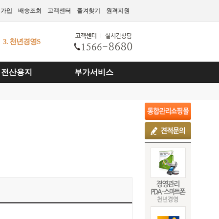
원가입
배송조회
고객센터
즐겨찾기
원격지원
3. 천년경영S
4. 천년PDA CM
5. 천년스마트발주
1. 천년경영3 CS
전산용지
부가서비스
2. 천년경영
III