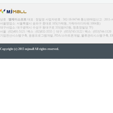
상호 :
엠제이소프트
대표 : 정일영 사업자번호 : 502-18-94746 통신판매업신고 : 2011
서울영업소: 서울특별시 송파구 중대로 105(가락동, 가락아이디타워 1004호)
대구사업소: 대구광역시 수성구 동대구로 331(범어3동, 청효정빌딩 7F)
서울 : (02)401-5121 / 팩스 : (02)832-3555 │ 대구 : (053)743-5122 / 팩스 : (053)744-1120
기업전산시스템구축, 응용프로그램개발, PDA/스마트폰개발, 물류관리시스템구축, ERP, M
Copyright (c) 2015 mjmall All rights reserved.