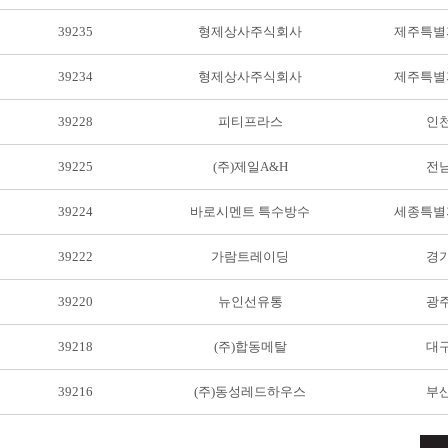
39235
형제상사주식회사
제주특별
39234
형제상사주식회사
제주특별
39228
피티프라스
인
39225
(주)제일A&H
전
39224
바로시멘트 특수방수
세종특별
39222
가람트레이딩
경
39220
뉴인선유통
광
39218
(주)합동메탈
대
39216
(주)동성레드하우스
부