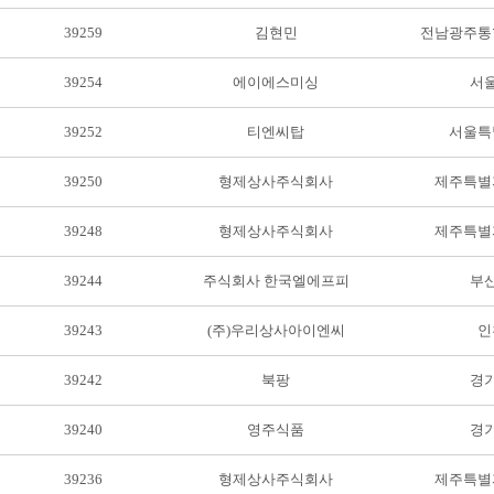
39259
김현민
전남광주통
39254
에이에스미싱
서
39252
티엔씨탑
서울특
39250
형제상사주식회사
제주특별
39248
형제상사주식회사
제주특별
39244
주식회사 한국엘에프피
부
39243
(주)우리상사아이엔씨
인
39242
북팡
경
39240
영주식품
경
39236
형제상사주식회사
제주특별