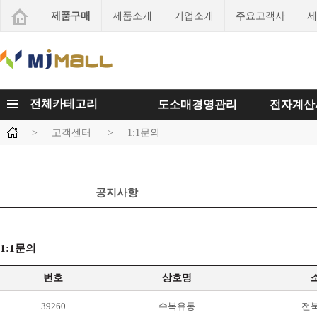
제품구매
제품소개
기업소개
주요고객사
세
전체카테고리
도소매경영관리
전자계산
>
고객센터
>
1:1문의
공지사항
1:1문의
번호
상호명
39260
수복유통
전