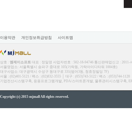
이용약관
개인정보취급방침
사이트맵
상호 :
엠제이소프트
대표 : 정일영 사업자번호 : 502-18-94746 통신판매업신고 : 2011
서울영업소: 서울특별시 송파구 중대로 105(가락동, 가락아이디타워 1004호)
대구사업소: 대구광역시 수성구 동대구로 331(범어3동, 청효정빌딩 7F)
서울 : (02)401-5121 / 팩스 : (02)832-3555 │ 대구 : (053)743-5122 / 팩스 : (053)744-1120
기업전산시스템구축, 응용프로그램개발, PDA/스마트폰개발, 물류관리시스템구축, ERP, M
Copyright (c) 2015 mjmall All rights reserved.