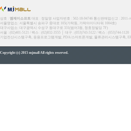
상호 :
엠제이소프트
대표 : 정일영 사업자번호 : 502-18-94746 통신판매업신고 : 2011
서울영업소: 서울특별시 송파구 중대로 105(가락동, 가락아이디타워 1004호)
대구사업소: 대구광역시 수성구 동대구로 331(범어3동, 청효정빌딩 7F)
서울 : (02)401-5121 / 팩스 : (02)832-3555 │ 대구 : (053)743-5122 / 팩스 : (053)744-1120
기업전산시스템구축, 응용프로그램개발, PDA/스마트폰개발, 물류관리시스템구축, ERP, M
Copyright (c) 2015 mjmall All rights reserved.