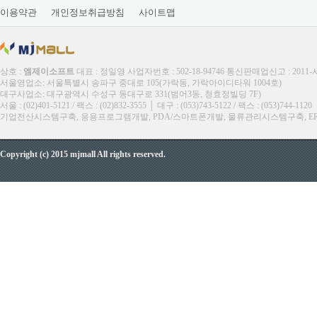
이용약관
개인정보취급방침
사이트맵
상호 :
엠제이소프트
대표 : 정일영 사업자번호 : 502-18-94746 통신판매업신고 : 2011
서울영업소: 서울특별시 송파구 중대로 105(가락동, 가락아이디타워 1004호)
대구사업소: 대구광역시 수성구 동대구로 331(범어3동, 청효정빌딩 7F)
서울 : (02)401-5121 / 팩스 : (02)832-3555 │ 대구 : (053)743-5122 / 팩스 : (053)744-1120
기업전산시스템구축, 응용프로그램개발, PDA/스마트폰개발, 물류관리시스템구축, ERP, M
Copyright (c) 2015 mjmall All rights reserved.