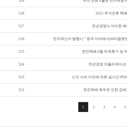
529
추석 연휴 9월분 전자세금
528
2025 추석연휴 택
527
천년경영3s 아이폰 베
526
전자계산서 발행시 " 원격 서버에서(400)잘
525
한진택배 8월 하계휴가 및 
524
천년경영 어플리케이션
523
신규 서버 이전에 따른 실시간 PD
522
한진택배 폭우로 인한 집배
1
2
3
4
5