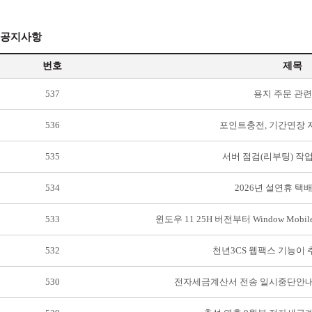
공지사항
번호
제목
537
용지 주문 관련
536
포인트충전, 기간연장 
535
서버 점검(리부팅) 작
534
2026년 설연휴 택
533
윈도우 11 25H 버전부터 Window Mobile
532
천년3CS 웹팩스 기능이
530
전자세금계산서 전송 일시중단안내