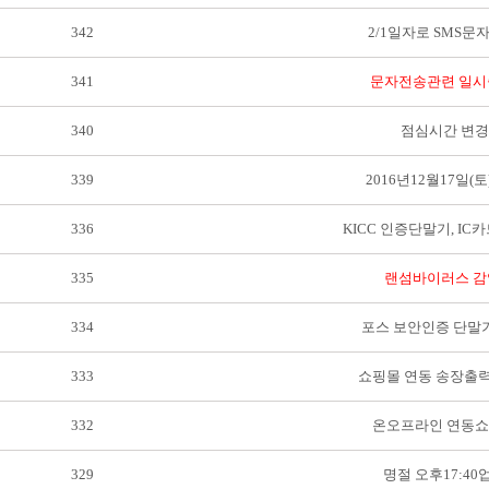
342
2/1일자로 SMS문
341
문자전송관련 일시
340
점심시간 변
339
2016년12월17일(
336
KICC 인증단말기, I
335
랜섬바이러스 감
334
포스 보안인증 단말
333
쇼핑몰 연동 송장출력
332
온오프라인 연동
329
명절 오후17:4