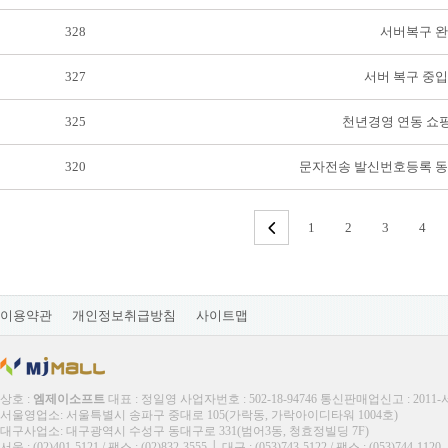
328
서버복구 
327
서버 복구 중입
325
천년경영 연동 쇼핑
320
문자전송 발신번호등록 
1
2
3
4
이용약관
개인정보취급방침
사이트맵
상호 :
엠제이소프트
대표 : 정일영 사업자번호 : 502-18-94746 통신판매업신고 : 2011
서울영업소: 서울특별시 송파구 중대로 105(가락동, 가락아이디타워 1004호)
대구사업소: 대구광역시 수성구 동대구로 331(범어3동, 청효정빌딩 7F)
서울 : (02)401-5121 / 팩스 : (02)832-3555 │ 대구 : (053)743-5122 / 팩스 : (053)744-1120