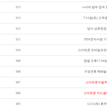
315
cs서버 일부 접속
313
7/12일(토) 고객
312
당사 상호변경
311
PDA전자서명 기
310
스마트폰 모바일프린
309
명절 오후17:0
308
구정연휴 택배발
307
스마트폰수발주
306
스마트폰 카드결제
305
12/21(토) 휴