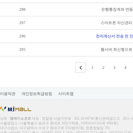
298
은행통장계좌 연
297
스마트폰 자산관리
296
전자계산서 전송 전 
295
웹서버 최신형으로
1
2
3
4
이용약관
개인정보취급방침
사이트맵
상호 :
엠제이소프트
대표 : 정일영 사업자번호 : 502-18-94746 통신판매업신고 : 2011
서울영업소: 서울특별시 송파구 중대로 105(가락동, 가락아이디타워 1004호)
대구사업소: 대구광역시 수성구 동대구로 331(범어3동, 청효정빌딩 7F)
서울 : (02)401-5121 / 팩스 : (02)832-3555 │ 대구 : (053)743-5122 / 팩스 : (053)744-1120